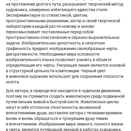
на протяжении долгого пути, раскрывают творческий метод
художника, намеренно избегающего единства стиля.
Экспериментируя со стилистикой, цветом,
пространственными решениями, автор в своей творческой
лаборатории каждый раз по-новому и заново
переосмысливает поставленные перед собой
пространственно-пластические и образно-выразительные
задачи. Изобразительная целостность и силуэтная
графичность предают изображению своеобразные черты
декоративности. Необходимая мера условности
изобразительного языка позволяет усилить в объекте
определяющие его черты. Рисующая линия является основой
в структурной цельности композиции. Черный цвет
в живописи художник использует для сохранения плоскости
холста.
Для автора, в природе все находится в чудесном движении,
поэтому он стремится создать живописную среду подвижной
путем письма живой и быстрой кисти. Живописные циклы
несут в себе отголосок спонтанности, вызванной
впечатлениями души, заставляя автора с течением времени
вновь и вновь обращаться к тронувшим душу темам
и впечатлениям. Изображение мира земного, полного жизни
и света, является путеводной звездой в работах художника.