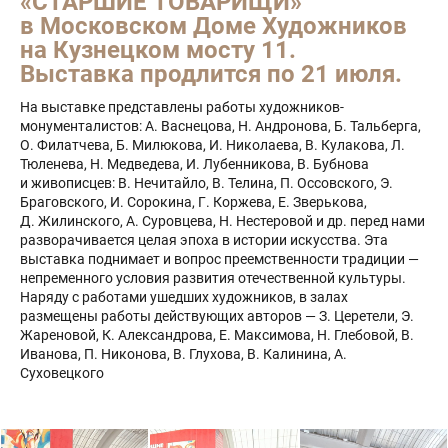
«СТАРШИЕ ТОВАРИЩИ»
в Московском Доме Художников
на Кузнецком мосту 11.
Выставка продлится по 21 июля.
На выставке представлены работы художников-
монументалистов: А. Васнецова, Н. Андронова, Б. Тальберга,
О. Филатчева, Б. Милюкова, И. Николаева, В. Кулакова, Л.
Тюленева, Н. Медведева, И. Лубенникова, В. Бубнова
и живописцев: В. Нечитайло, В. Телина, П. Оссовского, Э.
Браговского, И. Сорокина, Г. Коржева, Е. Зверькова,
Д. Жилинского, А. Суровцева, Н. Нестеровой и др. перед нами
разворачивается целая эпоха в истории искусства. Эта
выставка поднимает и вопрос преемственности традиции —
непременного условия развития отечественной культуры.
Наряду с работами ушедших художников, в залах
размещены работы действующих авторов — З. Церетели, Э.
Жареновой, К. Александрова, Е. Максимова, Н. Глебовой, В.
Иванова, П. Никонова, В. Глухова, В. Калинина, А.
Суховецкого