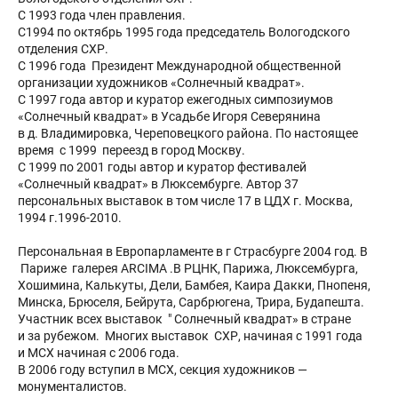
С 1993 года член правления.
С1994 по октябрь 1995 года председатель Вологодского
отделения СХР.
С 1996 года Президент Международной общественной
организации художников «Солнечный квадрат».
С 1997 года автор и куратор ежегодных симпозиумов
«Солнечный квадрат» в Усадьбе Игоря Северянина
в д. Владимировка, Череповецкого района. По настоящее
время с 1999 переезд в город Москву.
С 1999 по 2001 годы автор и куратор фестивалей
«Солнечный квадрат» в Люксембурге. Автор 37
персональных выставок в том числе 17 в ЦДХ г. Москва,
1994 г.1996-2010.
Персональная в Европарламенте в г Страсбурге 2004 год. В
Париже галерея АRCIMA .В РЦНК, Парижа, Люксембурга,
Хошимина, Калькуты, Дели, Бамбея, Каира Дакки, Пнопеня,
Минска, Брюселя, Бейрута, Сарбрюгена, Трира, Будапешта.
Участник всех выставок " Солнечный квадрат» в стране
и за рубежом. Многих выставок СХР, начиная с 1991 года
и МСХ начиная с 2006 года.
В 2006 году вступил в МСХ, секция художников —
монументалистов.