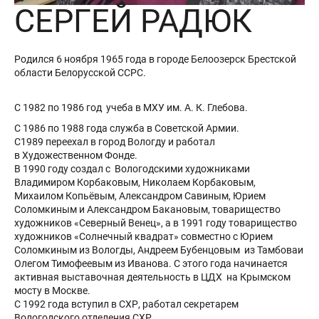
СЕРГЕЙ РАДЮК
Родился 6 ноября 1965 года в городе Белоозерск Брестской
области Белорусской ССРС.
С 1982 по 1986 год учеба в МХУ им. А. К. Глебова.
С 1986 по 1988 года служба в Советской Армии.
С1989 переехал в город Вологду и работал
в Художественном Фонде.
В 1990 году создал с Вологодскими художниками
Владимиром Корбаковым, Николаем Корбаковым,
Михаилом Копьёвым, Александром Савиным, Юрием
Соломкиным и Александром Бакановым, товарищество
художников «Северный Венец», а в 1991 году товарищество
художников «Солнечный квадрат» совместно с Юрием
Соломкиным из Вологды, Андреем Бубенцовым из Тамбоваи
Олегом Тимофеевым из Иванова. С этого года начинается
активная выставочная деятельность в ЦДХ на Крымском
мосту в Москве.
С 1992 года вступил в СХР, работал секретарем
Вологодского отделения СХР.