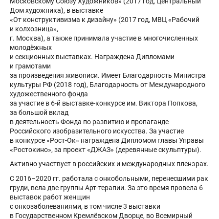
Московскому Союзу Художников» (2017 год, Центральный
Дом художника), в выставке
«От конструктивизма к дизайну» (2017 год, МВЦ «Рабочий
и колхозница»,
г. Москва), а также принимала участие в многочисленных
молодёжных
и секционных выставках. Награждена Дипломами
и грамотами
за произведения живописи. Имеет Благодарность Министра
культуры РФ (2018 год), Благодарность от Международного
художественного фонда
за участие в 6-й выставке-конкурсе им. Виктора Попкова,
за большой вклад
в деятельность Фонда по развитию и пропаганде
Российского изобразительного искусства. За участие
в конкурсе «Рост-Ок» награждена Дипломом главы Управы
«Ростокино», за проект «ДЖАЗ» (деревянные скульптуры).
Активно участвует в российских и международных пленэрах.
С 2016–2020 гг. работала с онкобольными, перенесшими рак
груди, вела две группы Арт-терапии. За это время провела 6
выставок работ женщин
с онкозаболеваниями, в том числе 3 выставки
в Государственном Кремлёвском Дворце, во Всемирный