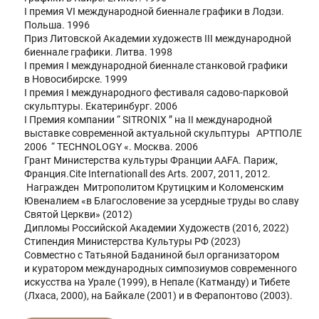
I премия VI международной биеннале графики в Лодзи.
Польша. 1996
Приз Литовской Академии художеств III международной
биеннале графики. Литва. 1998
I премия I международной биеннале станковой графики
в Новосибирске. 1999
I премия I международного фестиваля садово-парковой
скульптуры. Екатеринбург. 2006
I Премия компании “ SITRONIX ” на II международной
выставке современной актуальной скульптуры АРТПОЛЕ
2006 “ TECHNOLOGY «. Москва. 2006
Грант Министерства культуры Франции AAFA. Париж,
Франция.Cite Internationall des Arts. 2007, 2011, 2012.
Награжден Митрополитом Крутицким и Коломенским
Ювеналием «в Благословение за усердные труды во славу
Святой Церкви» (2012)
Дипломы Российской Академии Художеств (2016, 2022)
Стипендия Министерства Культуры РФ (2023)
Совместно с Татьяной Баданиной был организатором
и куратором международных симпозиумов современного
искусства на Урале (1999), в Непале (Катманду) и Тибете
(Лхаса, 2000), на Байкале (2001) и в Ферапонтово (2003).