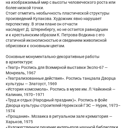
на изображаемый мир с высоты человеческого роста или
более низкой точки.
Стоит отметить необычность пластической структуры
произведений Кулакова. Художник явно нарушает
перспективу. В этом плане он отчасти
наследует Д. Штеренбергу, но не остается равнодушен
и к крестьянским образам К. Петрова-Водкина с его
статичной иконописностью и сведением живописной
обрисовки к основным цветам.
Основные монументально-декоративные работы
в архитектуре:
«Театр» Роспись для Всемирной выставки Экспо-67 —
Монреаль, 1967
«Театрализованные действия». Роспись танцзала Дворца
культуры — Златоуст, 1969
«История комсомола». Роспись в музее им. Л.Чайкиной —
Калинин, 1970–1971
«Труд и отдых (Народный праздник)». Роспись в фойе
Дворца культуры строителей Нурекской ГЭС — Нурек, 1973–
1974
«Прощание». Мозаика в ритуальном зале крематория —
Харьков, 1975
«Художественное решение интерьеров научной библиотеки