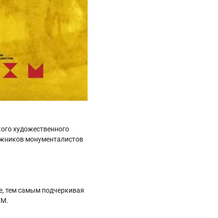
кого художественного
ожников монументалистов
е, тем самым подчеркивая
ХМ.