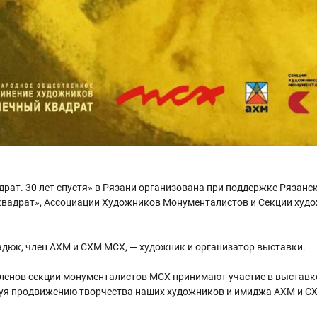
рат. 30 лет спустя» в Рязани организована при поддержке Рязанс
квадрат», Ассоциации Художников Монументалистов и Секции худ
Радюк, член АХМ и СХМ МСХ, — художник и организатор выставки.
 членов секции монументалистов МСХ принимают участие в выставк
вуя продвижению творчества наших художников и имиджа АХМ и С