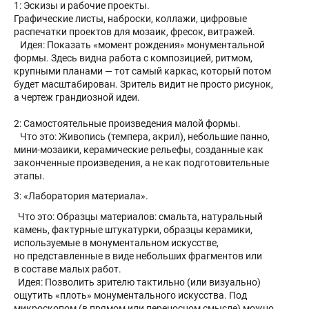
1: Эскизы и рабочие проекты.
Графические листы, наброски, коллажи, цифровые
распечатки проектов для мозаик, фресок, витражей.
Идея: Показать «момент рождения» монументальной
формы. Здесь видна работа с композицией, ритмом,
крупными планами — тот самый каркас, который потом
будет масштабирован. Зритель видит не просто рисунок,
а чертеж грандиозной идеи.
2: Самостоятельные произведения малой формы.
Что это: Живопись (темпера, акрил), небольшие панно,
мини-мозаики, керамические рельефы, созданные как
законченные произведения, а не как подготовительные
этапы.
3: «Лаборатория материала».
Что это: Образцы материалов: смальта, натуральный
камень, фактурные штукатурки, образцы керамики,
используемые в монументальном искусстве,
но представленные в виде небольших фрагментов или
в составе малых работ.
Идея: Позволить зрителю тактильно (или визуально)
ощутить «плоть» монументального искусства. Под
микроскопом (в прямом или переносном смысле) можно