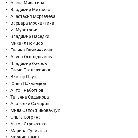
Алена Милахина
Владимир Михайлов
Анастасия Моргачёва
Варвара Москвитина
И. Муратович
Владимир Наседкин
Михаил Немцов
Галина Овчинникова
Алина Огородникова
Владимир Озеров
Елена Патлажанова
Виктор Прус
Юлия Похалецкая
Антон Работнов
Татьяна Садыкова
Анатолий Самарин
Мила Сапожникова-Дук
Ольга Согрина
Антон Стриженко
Марина Сурикова
Марина Томах