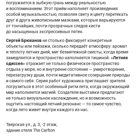
погружается в зыбкую грань между реальностью
и воспоминанием. Этот приём наполняет произведения
особой музыкальностью, позволяя свету и цвету перетекать
друг в друга живописными мазками, которые варьируются
от тончайших, почти прозрачных следов кисти
до насыщенных экспрессивных пятен.
Сергей Брюханов
не столько фиксирует конкретные
объекты или пейзажи, сколько передаёт атмосферу: аромат
и теплоту летних дней, миг безмятежной сиесты, когда время
замедляется и пространство наполняется тишиной.
«Летняя
одиссея»
отражает не только физическое пространство
отдыха у моря, но и внутренне состояние — умиротворение,
перезагрузку души, почти медитативное созерцание природы
и самого себя. Серия работ художника приглашает зрителя
погрузиться в этот особенный ритм лета, когда окружающий
мир наполняется магией. Создатели выставки предлагают
не только визуальное наслаждение, но и возможность
ощутить настоящий летний резонанс — то самое чувство,
когда лето живет внутри каждого из нас.
Тверская ул., д. 3, -2 этаж,
здание отеля The Carlton