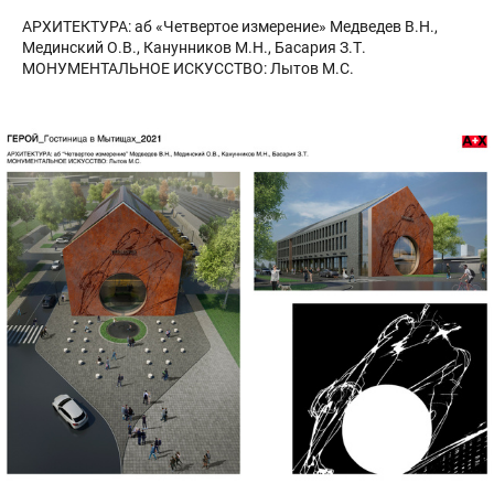
АРХИТЕКТУРА: аб «Четвертое измерение» Медведев В.Н.,
Мединский О.В., Канунников М.Н., Басария З.Т.
МОНУМЕНТАЛЬНОЕ ИСКУССТВО: Лытов М.С.